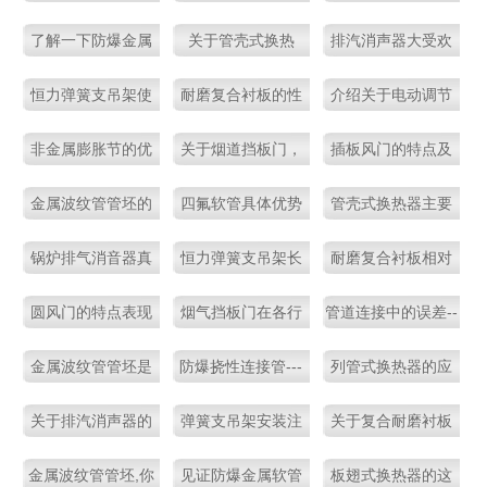
要用途果然不一
不了解这些知识
对管系起着重要的
了解一下防爆金属
关于管壳式换热
排汽消声器大受欢
般！
吗？
作用
软管的优势特点
器，你真的了解
迎？真相在这里
恒力弹簧支吊架使
耐磨复合衬板的性
介绍关于电动调节
吗？
用期间容易出现失
能优势表现在哪里
风门的性能特点
非金属膨胀节的优
关于烟道挡板门，
插板风门的特点及
效的原因
势特点，不看亏大
你不知道的这些事
应用是怎样的呢
金属波纹管管坯的
四氟软管具体优势
管壳式换热器主要
了！
儿！
神奇效果？不信你
及用途表现
可以分为哪几种不
锅炉排气消音器真
恒力弹簧支吊架长
耐磨复合衬板相对
看看！
同类型
的有这些效果吗？
期运行易发生的故
于传统衬板的优势
圆风门的特点表现
烟气挡板门在各行
管道连接中的误差--
不信你看看！
障及预防方法
体现
如何呢
业中的应用优势特
脱硫膨胀节来解决
金属波纹管管坯是
防爆挠性连接管---
列管式换热器的应
点
现代工业管路中一
不容小觑的产品
用十分广泛
关于排汽消声器的
弹簧支吊架安装注
关于复合耐磨衬板
种高品质的柔性连
特点表现
意点，很重要！
的应用
接管
金属波纹管管坯,你
见证防爆金属软管
板翅式换热器的这