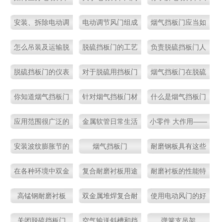
风门、电动组合风
的结构制作要求
门扥执行机构么
安装、拆除电动调
电动调节风门组成
烟气挡板门应当如
阀、电动二通阀
节风门的施工顺序
以及特点
何存放以及安装呢
怎么吊装及运输脱
脱硫挡板门的工艺
负责脱硫挡板门人
硫用挡板门
要求
的职责
脱硫挡板门的仪表
对于脱硫用挡板门
烟气挡板门在脱硫
与电气要求
性能特点你知道多
系统中的应用部位
你知道烟气挡板门
针对烟气挡板门材
什么是烟气挡板门
少
有哪些设计原则
质分析
的密封风
应用范围很广泛的
金属软管日常生活
小零件 大作用——
吗？
产品——金属软管
使用优势多
波纹膨胀节
安装波纹膨胀节的
烟气挡板门
耐磨钢板具有这些
注意事项
你所不知道的优势
在各种环境中双金
复合耐磨衬板用途
耐磨衬板的性能特
属耐磨复合衬板所
单一？NO，这些都
点，值得一看！
高锰钢耐磨衬板
双金属堆焊复合耐
使用电动风门的好
表现出的耐腐蚀性
是它的用途！
磨衬板
处，不是一点点
能
关闭脱硫挡板门
空气输送斜槽和挡
弹簧支吊架