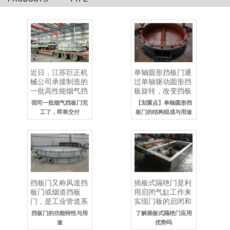
近日，江苏巨正机
单轴圆形挡板门通
械公司承接制造的
过单轴驱动圆形挡
一批高性能烟气挡
板旋转，改变挡板
板门顺利完成生
与管道截面的相对
我司一批烟气挡板门完
【划重点】单轴圆形挡
产，经质检部门严
角度，从而控制介
工了，即将交付
板门的结构组成与用途
格检测，各项性能
质流通状态，主要
指标均..
用于..
挡板门又称风道挡
插板式隔绝门是利
板门或烟道挡板
用启闭气缸工作来
门，是工业管道系
实现门板的启闭和
统中用于​​精准截断
锁紧作用，从而来
挡板门的功能特性与用
了解插板式隔绝门应用
或调节介质流动​​的
隔绝工作介质。该
途
优势吗
关键设备，广泛..
产品工作可靠、启