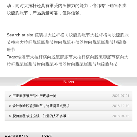
动，同时大拉杆还具有承受内压推力的能力，倍邦专业销售各类
脱硫膨胀节，产品质量可靠，值得信赖。
Search at site:
铠装型大拉杆横向脱硫膨胀节
大拉杆横向脱硫膨胀
节
横向大拉杆脱硫膨胀节
横向脱硫补偿器
横向脱硫膨胀节
脱硫膨
胀节
Tags:
铠装型大拉杆横向脱硫膨胀节
大拉杆横向脱硫膨胀节
横向大
拉杆脱硫膨胀节
横向脱硫补偿器
横向脱硫膨胀节
脱硫膨胀节
News
巨正膨胀节产品生产现场一览
2021-07-21
设计制造脱硫膨胀节，这些是重点要求
2018-12-10
脱硫膨胀节这么强，知道的人不多哦！
2018-04-16
PRODUCTS
TYPE