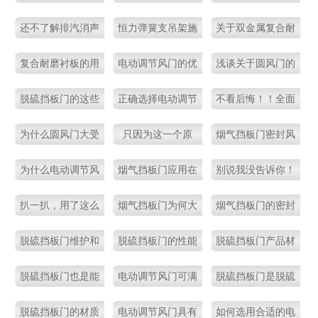
真的不了解吗？
的优势特点，非同
些优势及缺点，一
还不了解排汽消声
恒力弹簧支吊架施
关于双金属复合耐
一般！
定要了解
器的优势特点吗
工安装步聚，你知
磨衬板中间包钢水
复合耐磨衬板的用
电动调节风门的优
浅谈关于圆风门的
道多少呢？
温度控制的重要性
途广泛吗？
势作用，这些总结
特点
脱硫挡板门的这些
正确选择电动调节
不看后悔！！全面
太全面了
知识，你一定还不
圆风门，你都明白
的脱硫风门知识解
为什么圆风门大受
只因为这一个原
烟气挡板门密封风
完全明白！
了吗？
说都在这
欢迎？真相在这
因，也要看这篇脱
机设置的必要性，
为什么电动调节风
烟气挡板门应用在
别说我没告诉你！
里！
硫挡板门特点的文
您一定要了解！
门大受欢迎？你想
脱硫系统中，作用
看完这些，选择脱
章！
扒一扒，用了这么
烟气挡板门为何大
烟气挡板门的密封
知道的全在这里
不容小觑！！
硫挡板门不再是难
多年的挡板门，您
受欢迎？你想知道
风机分散布置有什
了！！
事
脱硫挡板门维护和
脱硫挡板门的性能
脱硫挡板门产品材
只用了它1%的功能
的全在这里了！！
么样的优势
保养有多重要?你没
特点，整理的太全
质及功能是怎样的
脱硫挡板门也是能
电动调节风门可满
脱硫挡板门是脱硫
意识到了吗！
了，速收藏~
呢
源规划工作中的一
足不同场所的安全
装置进入和退出运
脱硫挡板门的材质
电动调节风门具有
如何选用合适的电