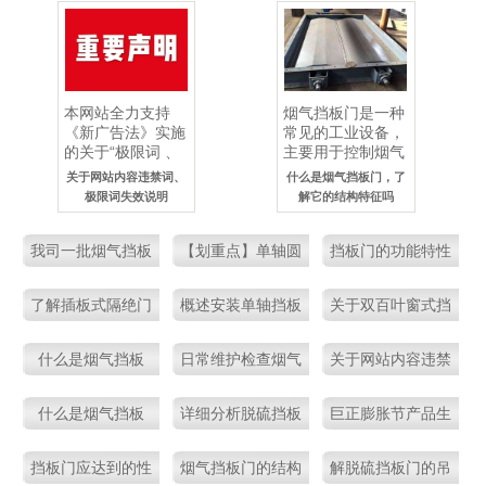
本网站全力支持
烟气挡板门是一种
《新广告法》实施
常见的工业设备，
的关于“极限词 、
主要用于控制烟气
违禁词”的使用规
在烟气脱硫系统中
关于网站内容违禁词、
什么是烟气挡板门，了
定，即日起，凡本
的流动
极限词失效说明
解它的结构特征吗
网站内各详情页的
内容、..
我司一批烟气挡板
【划重点】单轴圆
挡板门的功能特性
门完工了，即将交
形挡板门的结构组
与用途
了解插板式隔绝门
概述安装单轴挡板
关于双百叶窗式挡
付
成与用途
应用优势吗
门的步骤要点
板门的性能作用
什么是烟气挡板
日常维护检查烟气
关于网站内容违禁
门，有哪八大特点
挡板门的三大要点
词、极限词失效说
什么是烟气挡板
详细分析脱硫挡板
巨正膨胀节产品生
明
门，了解它的结构
门的原理及性能应
产现场一览
挡板门应达到的性
烟气挡板门的结构
解脱硫挡板门的吊
特征吗
用