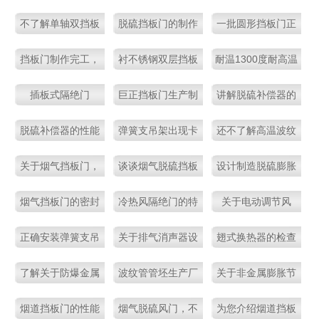
能标准，还不了解
设计特点及应用
装运输及存放要求
不了解单轴双挡板
脱硫挡板门的制作
一批圆形挡板门正
吗
门吗？这些知识点
及使用说明，都是
在制作中
挡板门制作完工，
衬不锈钢双层挡板
耐温1300度耐高温
不要错过
经验之谈！
准备发货了
门
蝶阀
插板式隔绝门
巨正挡板门生产制
讲解脱硫补偿器的
作过程一览
性能优势及安装注
脱硫补偿器的性能
弹簧支吊架出现卡
还不了解高温波纹
意点
作用如何，看完就
阻现象是什么原因
膨胀节吗？快看过
关于烟气挡板门，
谈谈烟气脱硫挡板
设计制造脱硫膨胀
知道了
呢
来！
不得不说的几个常
门的结构特点
节，这些是重点要
烟气挡板门的密封
冷热风隔绝门的特
关于电动调节风
识
求
风机分散布置有何
点及使用安全注意
门，不了解的看过
正确安装弹簧支吊
关于排气消声器设
翅式换热器的检查
优势呢
事项介绍
来！
架，存在重要意义
计制造要求讲解
和试验，不容忽视
了解关于防爆金属
波纹管管坯生产厂
关于非金属膨胀节
的重点！
软管的结构特点
家？知道一个，算
的适用范围讲解
烟道挡板门的性能
烟气脱硫风门，不
为您介绍烟道挡板
你牛