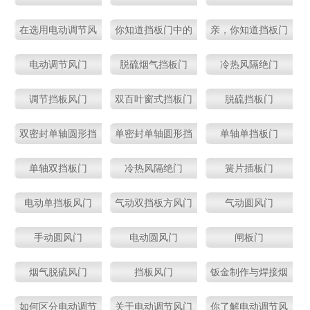
选择
流介质作用
方面呢
板门之间有什么关
动调节介质的流量
系统中是如何应用
在选用电动调节风
你知道挡板门中的
亲，你知道挡板门
联呢
的呢
门要注意这些事项
密封风机分散布置
的基本结构是什么
电动调节风门
脱硫烟气挡板门
冷热风隔绝门
哦，亲
有何优点吗
吗
调节挡板风门
双百叶窗式挡板门
脱硫挡板门
双密封单轴圆形挡
单密封单轴圆形挡
单轴单挡板门
板门
板门
单轴双挡板门
冷热风隔绝门
簧片插板门
电动单挡板风门
气动双挡板方风门
气动圆风门
手动圆风门
电动圆风门
闸板门
烟气脱硫风门
挡板风门
钣金制作与焊接烟
气挡板门
如何区分电动调节
关于电动调节风门
你了解电动调节风