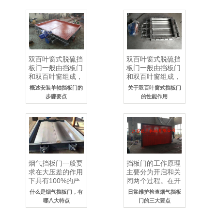
闭灵..
双百叶窗式脱硫挡
双百叶窗式脱硫挡
板门一般由挡板门
板门一般由挡板门
和双百叶窗组成，
和双百叶窗组成，
具有结构合理，叶
具有结构合理，叶
概述安装单轴挡板门的
关于双百叶窗式挡板门
片刚性好，运行稳
片刚性好，运行稳
步骤要点
的性能作用
定可靠等优势，主
定可靠等优势，主
要用..
要用..
烟气挡板门一般要
挡板门的工作原理
求在大压差的作用
主要分为开启和关
下具有100%的严
闭两个过程。在开
密性。烟气挡板门
启过程中，先将门
什么是烟气挡板门，有
日常维护检查烟气挡板
通常采用双层百叶
体从导轨上下滑
哪八大特点
门的三大要点
窗式，除每层挡板
动，将挡板门完全
门上配..
打开。..