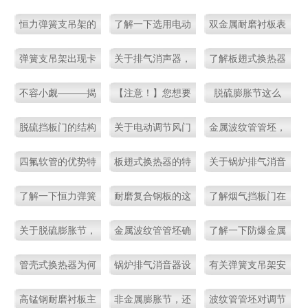
优势表现
得不说的几个常识
门的性能优势
恒力弹簧支吊架的
了解一下选用电动
双金属耐磨衬板表
安装及使用注意事
圆风门的注意事项
面除锈的几种常用
弹簧支吊架出现卡
关于排气消声器，
了解板翅式换热器
项
方法
阻现象的原因讲解
还不明白吗？
的优势是怎样的？
不容小觑———揭
【注意！】您想要
脱硫膨胀节这么
秘防爆金属软管的
了解的金属波纹管
强，知道的人不多
脱硫挡板门的结构
关于电动调节风门
金属波纹管管坯，
结构作用
管坯全在这儿了！
哦！
性能，你了解了
的性能特点表现
你还不了解吗？
四氟软管的优势特
板翅式换热器的特
关于锅炉排气消音
吗？
点表现
点及贮存方式讲解
器，你不了解的这
了解一下恒力弹簧
耐磨复合钢板的这
了解烟气挡板门在
些知识点
支吊架的制造技术
些优势性能，值得
脱硫系统中的应用
关于脱硫膨胀节，
金属波纹管管坯确
了解一下防爆金属
要求
一看！
范围
你还不知道这些
实是管体理想配套
软管的组成结构及
管壳式换热器为何
锅炉排气消音器设
有关弹簧支吊架安
吧！
产品
优势
需要采用补偿措
计严密，优势突
装的几点注意事
高锰钢耐磨衬板主
非金属膨胀节，还
波纹管管坯对调节
施？
出！
项，一定要看的！