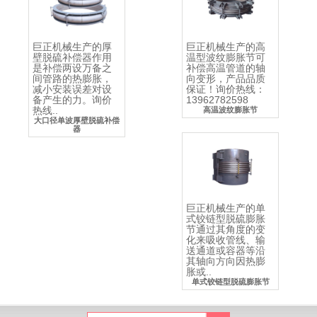
巨正机械生产的厚
巨正机械生产的高
壁脱硫补偿器作用
温型波纹膨胀节可
是补偿两设万备之
补偿高温管道的轴
间管路的热膨胀，
向变形，产品品质
减小安装误差对设
保证！询价热线：
备产生的力。询价
13962782598
热线..
高温波纹膨胀节
大口径单波厚壁脱硫补偿
器
巨正机械生产的单
式铰链型脱硫膨胀
节通过其角度的变
化来吸收管线、输
送通道或容器等沿
其轴向方向因热膨
胀或..
单式铰链型脱硫膨胀节