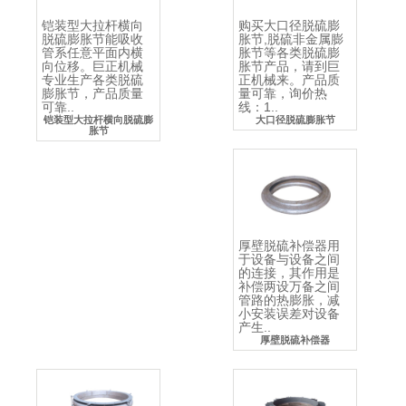
铠装型大拉杆横向
购买大口径脱硫膨
脱硫膨胀节能吸收
胀节,脱硫非金属膨
管系任意平面内横
胀节等各类脱硫膨
向位移。巨正机械
胀节产品，请到巨
专业生产各类脱硫
正机械来。产品质
膨胀节，产品质量
量可靠，询价热
可靠..
线：1..
铠装型大拉杆横向脱硫膨
大口径脱硫膨胀节
胀节
厚壁脱硫补偿器用
于设备与设备之间
的连接，其作用是
补偿两设万备之间
管路的热膨胀，减
小安装误差对设备
产生..
厚壁脱硫补偿器