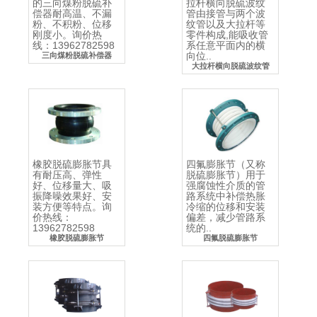
的三向煤粉脱硫补
拉杆横向脱硫波纹
偿器耐高温、不漏
管由接管与两个波
粉、不积粉、位移
纹管以及大拉杆等
刚度小。询价热
零件构成,能吸收管
线：13962782598
系任意平面内的横
向位..
三向煤粉脱硫补偿器
大拉杆横向脱硫波纹管
橡胶脱硫膨胀节具
四氟膨胀节（又称
有耐压高、弹性
脱硫膨胀节）用于
好、位移量大、吸
强腐蚀性介质的管
振降噪效果好、安
路系统中补偿热胀
装方便等特点。询
冷缩的位移和安装
价热线：
偏差，减少管路系
13962782598
统的..
橡胶脱硫膨胀节
四氟脱硫膨胀节